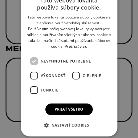
Táto webová lokalita
používa súbory cookie.
SLOVAK
Táto webová lokalita používa súbory cookie na
ENGLISH
zlepšenie používateľskej skúsenosti.
Používaním našej webovej lokality vyjadrujete
súhlas s používaním všetkých súborov cookie v
súlade s našimi zásadami používania súborov
cookie.
Prečítať viac
MEDIÁLNI PARTNERI
NEVYHNUTNE POTREBNÉ
VÝKONNOSŤ
CIELENIE
FUNKCIE
PRIJAŤ VŠETKO
NASTAVIŤ COOKIES