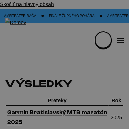
Skočiť na hlavný obsah
AMFITEÁTER RAČA
FINÁLE ŽUPNÉHO POHÁRA
AMFITEÁTER 
VÝSLEDKY
Preteky
Rok
Garmin Bratislavský MTB maratón
2025
2025