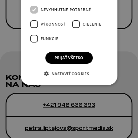
NEVYHNUTNE POTREBNÉ
VÝKONNOSŤ
CIELENIE
FUNKCIE
PRIJAŤ VŠETKO
NASTAVIŤ COOKIES
KONTAKT
NA NÁS
+421 948 636 393
petra.liptajova@sportmedia.sk